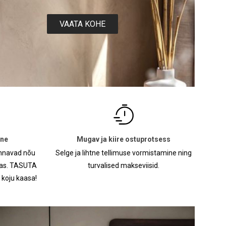
VAATA KOHE
ine
Mugav ja kiire ostuprotsess
annavad nõu
Selge ja lihtne tellimuse vormistamine ning
sas. TASUTA
turvalised makseviisid.
d koju kaasa!