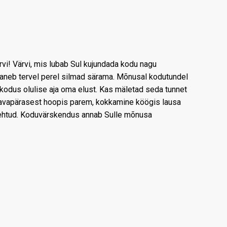
ärvi! Värvi, mis lubab Sul kujundada kodu nagu
s paneb tervel perel silmad särama. Mõnusal kodutundel
 kodus olulise aja oma elust. Kas mäletad seda tunnet
li tavapärasest hoopis parem, kokkamine köögis lausa
 tehtud. Koduvärskendus annab Sulle mõnusa