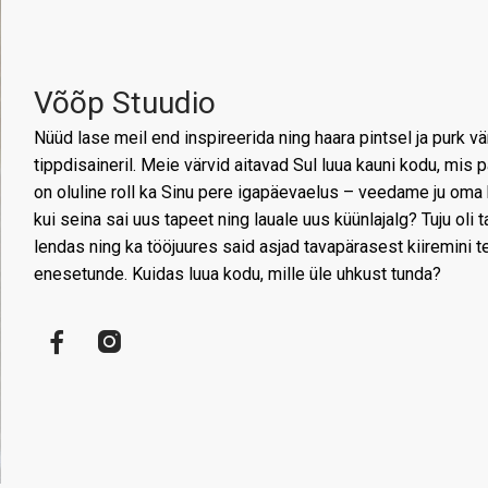
Võõp Stuudio
Nüüd lase meil end inspireerida ning haara pintsel ja purk v
tippdisaineril. Meie värvid aitavad Sul luua kauni kodu, mi
on oluline roll ka Sinu pere igapäevaelus – veedame ju oma
kui seina sai uus tapeet ning lauale uus küünlajalg? Tuju o
lendas ning ka tööjuures said asjad tavapärasest kiiremini
enesetunde. Kuidas luua kodu, mille üle uhkust tunda?