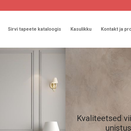
Sirvi tapeete kataloogis
Kasulikku
Kontakt ja pr
Kvaliteetsed vi
unistu