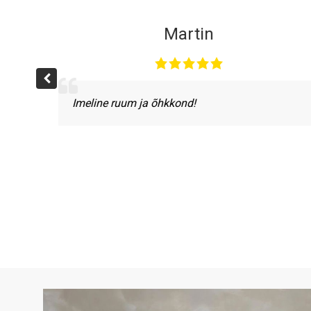
Martin
Imeline ruum ja õhkkond!
stel
see,