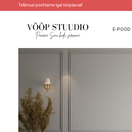
Tellimusi postitame igal tööpäeval!
E-POOD