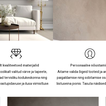
lt kvaliteetsed materjalid
Personaalne nõustam
likalt valitud värve ja tapeete,
Aitame valida õigeid tooteid ja 
ad tervisliku kodukeskonna ning
paigaldamise ning sobitamise o
vastupidavuse ja ilusa viimistluse.
liistuseina joonis. Tasuta näidise