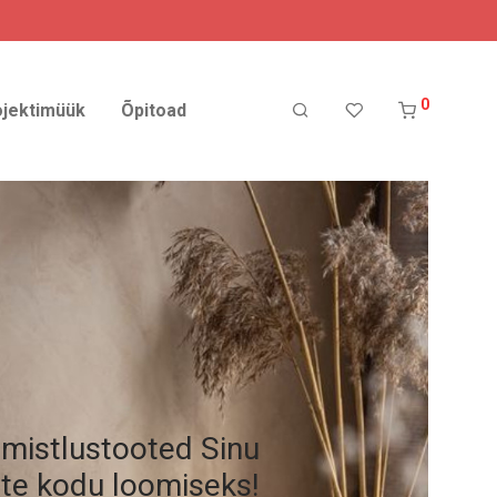
0
ojektimüük
Õpitoad
imistlustooted Sinu
ste kodu loomiseks!