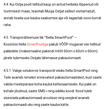
4.4. Kui Ostja poolt tellitud kaup on antud hetkeks lõppenud või
tootmisest maas, teavitab Müüja Ostjat sellest viivitamatult,
annab teada uue kauba saabumise aja või tagastab soovi korral
raha.
4.5. Transporditeenuse liik
“Itella SmartPost”
–
Koostöös Itella
SmartPostiga
pakub VÕÕP mugavat viisi tellitud
pakkidele (maksimaalne pakendi mõõt 60cm x 60cm x 60cm)
järele tulemiseks Ostjale lähimasse pakiautomaati.
4.5.1. Valige ostukorvis transpordi viisiks Itella SmartPost ning
Teile avaneb nimekiri erinevatest pakiautomaatidest, kust saate
valida meelepärase koha kauba kättesaamiseks. Kui pakk on
kohale jõudnud, saate SMS-i ning isikliku koodi. Kood tuleb
sisestada pakiautomaadi arvutisse ning seejärel avaneb
pakiautomaadi uks ning saate kauba kätte.