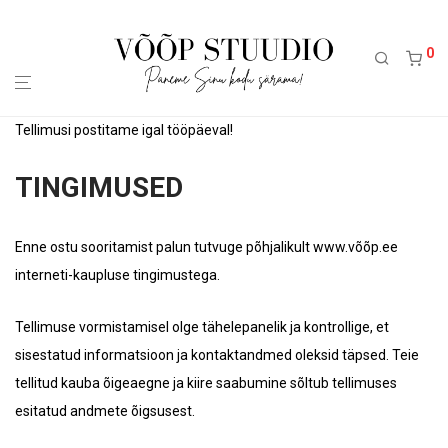
0
Tellimusi postitame igal tööpäeval!
TINGIMUSED
Enne ostu sooritamist palun tutvuge põhjalikult www.võõp.ee
interneti-kaupluse tingimustega.
Tellimuse vormistamisel olge tähelepanelik ja kontrollige, et
sisestatud informatsioon ja kontaktandmed oleksid täpsed. Teie
tellitud kauba õigeaegne ja kiire saabumine sõltub tellimuses
esitatud andmete õigsusest.