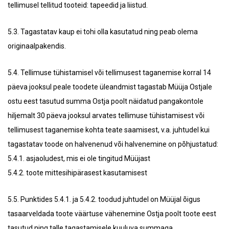
tellimusel tellitud tooteid: tapeedid ja liistud.
5.3. Tagastatav kaup ei tohi olla kasutatud ning peab olema
originaalpakendis.
5.4. Tellimuse tühistamisel või tellimusest taganemise korral 14
päeva jooksul peale toodete üleandmist tagastab Müüja Ostjale
ostu eest tasutud summa Ostja poolt näidatud pangakontole
hiljemalt 30 päeva jooksul arvates tellimuse tühistamisest või
tellimusest taganemise kohta teate saamisest, v.a. juhtudel kui
tagastatav toode on halvenenud või halvenemine on põhjustatud:
5.4.1. asjaoludest, mis ei ole tingitud Müüjast
5.4.2. toote mittesihipärasest kasutamisest
5.5. Punktides 5.4.1. ja 5.4.2. toodud juhtudel on Müüjal õigus
tasaarveldada toote väärtuse vähenemine Ostja poolt toote eest
tasutud ning talle tagastamisele kuuluva summaga.