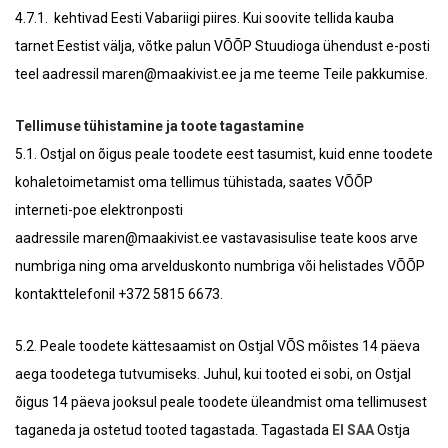
4.7.1. kehtivad Eesti Vabariigi piires. Kui soovite tellida kauba
tarnet Eestist välja, võtke palun VÕÕP Stuudioga ühendust e-posti
teel aadressil maren@maakivist.ee ja me teeme Teile pakkumise.
Tellimuse tühistamine ja toote tagastamine
5.1. Ostjal on õigus peale toodete eest tasumist, kuid enne toodete
kohaletoimetamist oma tellimus tühistada, saates VÕÕP
interneti-poe elektronposti
aadressile maren@maakivist.ee vastavasisulise teate koos arve
numbriga ning oma arvelduskonto numbriga või helistades VÕÕP
kontakttelefonil +372 5815 6673.
5.2. Peale toodete kättesaamist on Ostjal VÕS mõistes 14 päeva
aega toodetega tutvumiseks. Juhul, kui tooted ei sobi, on Ostjal
õigus 14 päeva jooksul peale toodete üleandmist oma tellimusest
taganeda ja ostetud tooted tagastada. Tagastada
EI SAA
Ostja