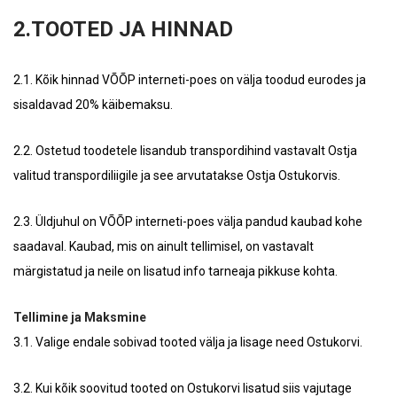
2.TOOTED JA HINNAD
2.1. Kõik hinnad VÕÕP interneti-poes on välja toodud eurodes ja
sisaldavad 20% käibemaksu.
2.2. Ostetud toodetele lisandub transpordihind vastavalt Ostja
valitud transpordiliigile ja see arvutatakse Ostja Ostukorvis.
2.3. Üldjuhul on VÕÕP interneti-poes välja pandud kaubad kohe
saadaval. Kaubad, mis on ainult tellimisel, on vastavalt
märgistatud ja neile on lisatud info tarneaja pikkuse kohta.
Tellimine ja Maksmine
3.1. Valige endale sobivad tooted välja ja lisage need Ostukorvi.
3.2. Kui kõik soovitud tooted on Ostukorvi lisatud siis vajutage