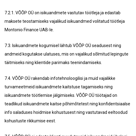
7.2.1. VÕÕP OÜ on isikuandmete vastutav töötleja ja edastab
maksete teostamiseks vajalikud isikuandmed volitatud töötleja
Montonio Finance UAB-le.
7.3. Isikuandmete kogumisel lähtub VÕÕP OÜ seadusest ning
andmeid kogutakse ulatuses, mis on vajalikud sõlmitud lepingute
täitmiseks ning klientide parimaks teenindamiseks.
7.4. VÕÕP OÜ rakendab infotehnoloogilisi ja muid vajalikke
turvameetmeid isikuandmete kaitstuse tagamiseks ning
isikuandmete töötlemise jälgimiseks. VÕÕP OÜ töötajad on
teadlikud isikuandmete kaitse põhimõtetest ning konfidentsiaalse
info saladuses hoidmise kohustusest ning vastutavad eeltoodud
kohustuste rikkumise eest.