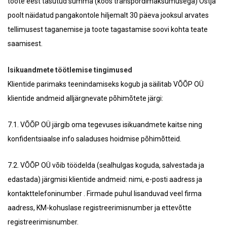
toote eest tasutud summa (koos transpordimaksumusega) Ostja
poolt näidatud pangakontole hiljemalt 30 päeva jooksul arvates
tellimusest taganemise ja toote tagastamise soovi kohta teate
saamisest.
Isikuandmete töötlemise tingimused
Klientide parimaks teenindamiseks kogub ja säilitab VÕÕP OÜ
klientide andmeid alljärgnevate põhimõtete järgi:
7.1. VÕÕP OÜ järgib oma tegevuses isikuandmete kaitse ning
konfidentsiaalse info saladuses hoidmise põhimõtteid.
7.2. VÕÕP OÜ võib töödelda (sealhulgas koguda, salvestada ja
edastada) järgmisi klientide andmeid: nimi, e-posti aadress ja
kontakttelefoninumber . Firmade puhul lisanduvad veel firma
aadress, KM-kohuslase registreerimisnumber ja ettevõtte
registreerimisnumber.