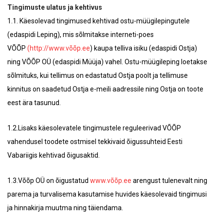
Tingimuste ulatus ja kehtivus
1.1. Käesolevad tingimused kehtivad ostu-müügilepingutele
(edaspidi Leping), mis sõlmitakse interneti-poes
VÕÕP
(http://www.võõp.ee
) kaupa telliva isiku (edaspidi Ostja)
ning VÕÕP OÜ (edaspidi Müüja) vahel. Ostu-müügileping loetakse
sõlmituks, kui tellimus on edastatud Ostja poolt ja tellimuse
kinnitus on saadetud Ostja e-meili aadressile ning Ostja on toote
eest ära tasunud.
1.2.Lisaks käesolevatele tingimustele reguleerivad VÕÕP
vahendusel toodete ostmisel tekkivaid õigussuhteid Eesti
Vabariigis kehtivad õigusaktid.
1.3.Võõp OÜ on õigustatud
www.võõp.ee
arengust tulenevalt ning
parema ja turvalisema kasutamise huvides käesolevaid tingimusi
ja hinnakirja muutma ning täiendama.