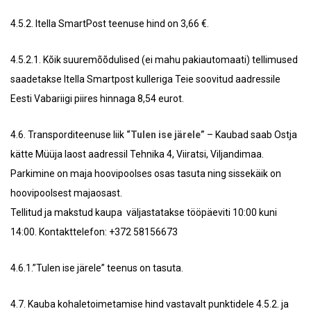
4.5.2. Itella SmartPost teenuse hind on 3,66 €.
4.5.2.1. Kõik suuremõõdulised (ei mahu pakiautomaati) tellimused
saadetakse Itella Smartpost kulleriga Teie soovitud aadressile
Eesti Vabariigi piires hinnaga 8,54 eurot.
4.6. Transporditeenuse liik
“Tulen ise järele”
– Kaubad saab Ostja
kätte Müüja laost aadressil Tehnika 4, Viiratsi, Viljandimaa.
Parkimine on maja hoovipoolses osas tasuta ning sissekäik on
hoovipoolsest majaosast.
Tellitud ja makstud kaupa väljastatakse tööpäeviti 10:00 kuni
14:00. Kontakttelefon: +372 58156673
4.6.1.”Tulen ise järele” teenus on tasuta.
4.7. Kauba kohaletoimetamise hind vastavalt punktidele 4.5.2. ja