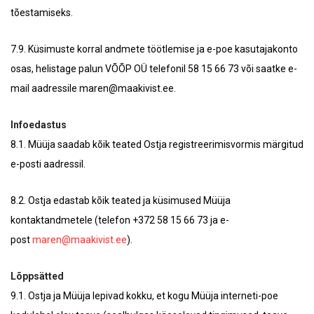
tõestamiseks.
7.9. Küsimuste korral andmete töötlemise ja e-poe kasutajakonto
osas, helistage palun VÕÕP OÜ telefonil 58 15 66 73 või saatke e-
mail aadressile maren@maakivist.ee.
Infoedastus
8.1. Müüja saadab kõik teated Ostja registreerimisvormis märgitud
e-posti aadressil.
8.2. Ostja edastab kõik teated ja küsimused Müüja
kontaktandmetele (telefon +372 58 15 66 73 ja e-
post
maren@maakivist.ee
).
Lõppsätted
9.1. Ostja ja Müüja lepivad kokku, et kogu Müüja interneti-poe