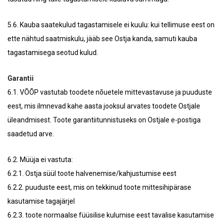
5.6. Kauba saatekulud tagastamisele ei kuulu: kui tellimuse eest on
ette nähtud saatmiskulu, jääb see Ostja kanda, samuti kauba
tagastamisega seotud kulud.
Garantii
6.1. VÕÕP vastutab toodete nõuetele mittevastavuse ja puuduste
eest, mis ilmnevad kahe aasta jooksul arvates toodete Ostjale
üleandmisest. Toote garantiitunnistuseks on Ostjale e-postiga
saadetud arve.
6.2. Müüja ei vastuta:
6.2.1. Ostja süül toote halvenemise/kahjustumise eest
6.2.2. puuduste eest, mis on tekkinud toote mittesihipärase
kasutamise tagajärjel
6.2.3. toote normaalse füüsilise kulumise eest tavalise kasutamise