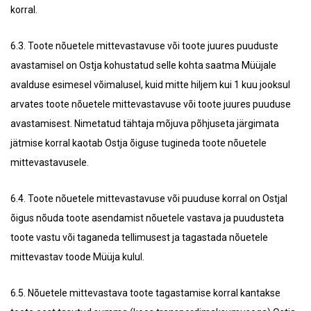
korral.
6.3. Toote nõuetele mittevastavuse või toote juures puuduste
avastamisel on Ostja kohustatud selle kohta saatma Müüjale
avalduse esimesel võimalusel, kuid mitte hiljem kui 1 kuu jooksul
arvates toote nõuetele mittevastavuse või toote juures puuduse
avastamisest. Nimetatud tähtaja mõjuva põhjuseta järgimata
jätmise korral kaotab Ostja õiguse tugineda toote nõuetele
mittevastavusele.
6.4. Toote nõuetele mittevastavuse või puuduse korral on Ostjal
õigus nõuda toote asendamist nõuetele vastava ja puudusteta
toote vastu või taganeda tellimusest ja tagastada nõuetele
mittevastav toode Müüja kulul.
6.5. Nõuetele mittevastava toote tagastamise korral kantakse