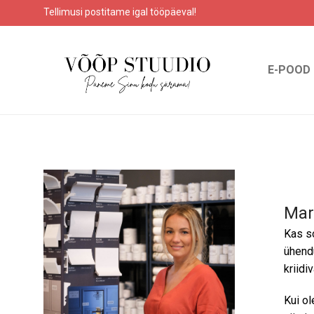
Tellimusi postitame igal tööpäeval!
E-POOD
Mar
Kas so
ühendu
kriidi
Kui ol