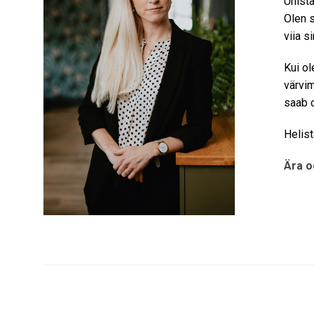
Unista
Olen s
viia s
Kui ol
värvi
saab 
Helis
Ära o