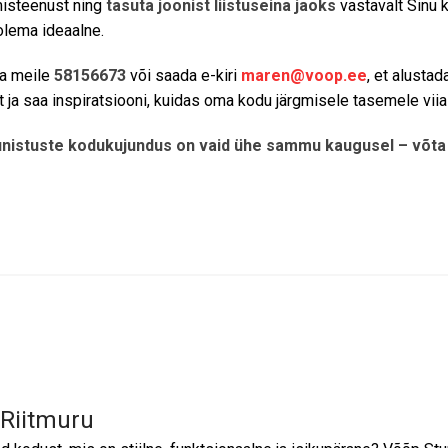
misteenust ning
tasuta joonist liistuseina jaoks
vastavalt Sinu 
olema ideaalne.
ta meile
58156673
või saada e-kiri
maren@voop.ee
, et alusta
t ja saa inspiratsiooni, kuidas oma kodu järgmisele tasemele viia
unistuste kodukujundus on vaid ühe sammu kaugusel – võta 
 Riitmuru