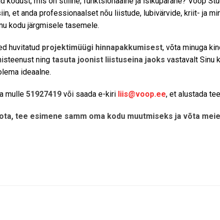
d kodust, mis on stiilne, funktsionaalne ja isikupärane? Võõp Stu
iin, et anda professionaalset nõu liistude, lubivärvide, kriit- ja m
inu kodu järgmisele tasemele.
ed huvitatud
projektimüügi hinnapakkumisest
, võta minuga ki
misteenust ning
tasuta joonist liistuseina jaoks
vastavalt Sinu 
olema ideaalne.
ta mulle
51927419
või saada e-kiri
liis@voop.ee
, et alustada t
ota, tee esimene samm oma kodu muutmiseks ja võta meie