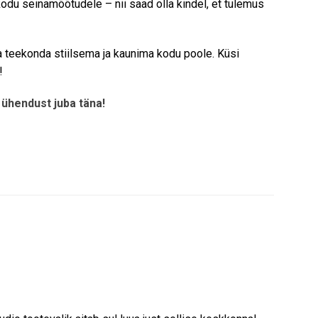
kodu seinamõõtudele – nii saad olla kindel, et tulemus
da teekonda stiilsema ja kaunima kodu poole. Küsi
!
ühendust juba täna!