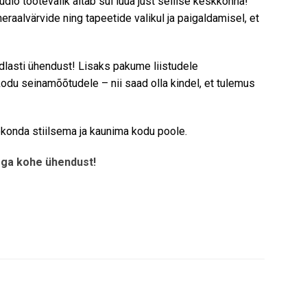
udio tootevalik aitab sul luua just sellise keskkonna!
ineraalvärvide ning tapeetide valikul ja paigaldamisel, et
ndlasti ühendust! Lisaks pakume liistudele
kodu seinamõõtudele – nii saad olla kindel, et tulemus
eekonda stiilsema ja kaunima kodu poole.
ga kohe ühendust!