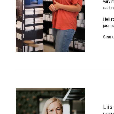
värvi
saab 
Helis
joonis
Sinu 
Liis