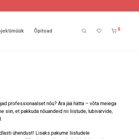
0
ojektimüük
Õpitoad
ajad professionaalset nõu? Ära jää hätta – võta meiega
iin, et pakkuda nõuandeid nii liistude, lubivärvide,
.
ndlasti ühendust! Lisaks pakume liistudele