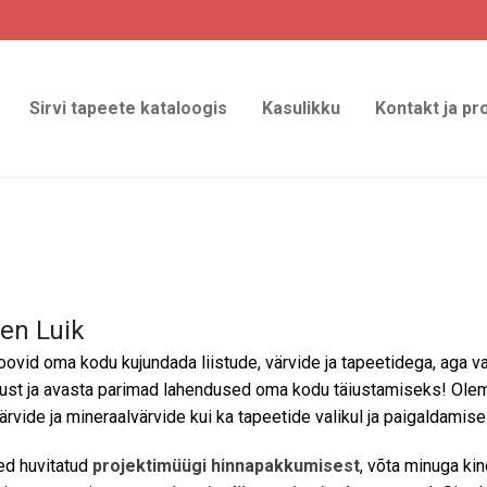
Sirvi tapeete kataloogis
Kasulikku
Kontakt ja pr
en Luik
ovid oma kodu kujundada liistude, värvide ja tapeetidega, aga v
st ja avasta parimad lahendused oma kodu täiustamiseks! Oleme s
värvide ja mineraalvärvide kui ka tapeetide valikul ja paigaldamisel
ed huvitatud
projektimüügi hinnapakkumisest
, võta minuga ki