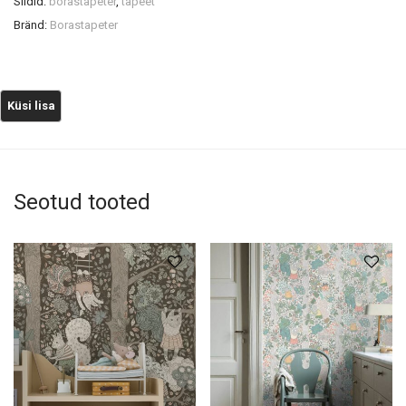
Sildid:
borastapeter
,
tapeet
Bränd:
Borastapeter
Seotud tooted