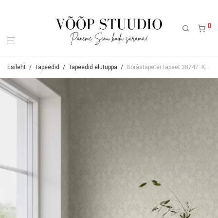
0
Esileht
/
Tapeedid
/
Tapeedid elutuppa
/
Boråstapeter tapeet 38747. Kohe laos olemas 8 rulli.