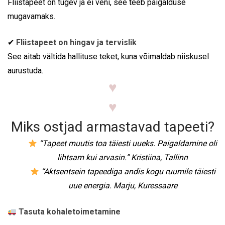
Fliistapeet on tugev ja ei veni, see teeb paigalduse
mugavamaks.
✔
Fliistapeet on hingav ja tervislik
See aitab vältida hallituse teket, kuna võimaldab niiskusel
aurustuda.
♥
♥
Miks ostjad armastavad tapeeti?
“Tapeet muutis toa täiesti uueks. Paigaldamine oli
lihtsam kui arvasin.” Kristiina, Tallinn
“Aktsentsein tapeediga andis kogu ruumile täiesti
uue energia. Marju, Kuressaare
Tasuta kohaletoimetamine