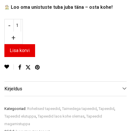
Loo oma unistuste tuba juba täna – osta kohe!
Lisa korvi
Kirjeldus
Kategooriad:
Rohelised tapeedid
,
Taimedega tapeedid
,
Tapeedid
,
Tapeedid elutuppa
,
Tapeedid laos kohe olemas
,
Tapeedid
magamistuppa