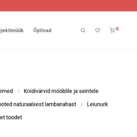
0
ojektimüük
Õpitoad
demed
Kriidivärvid mööblile ja seintele
⁄
ooted naturaalsest lambanahast
Leiunurk
⁄
et toodet