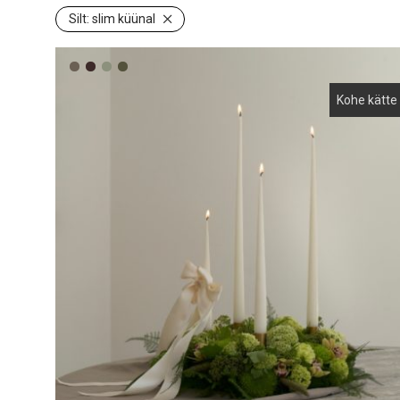
Silt:
slim küünal
Kohe kätte