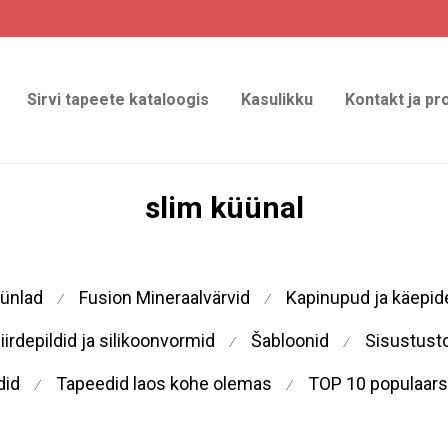
Sirvi tapeete kataloogis
Kasulikku
Kontakt ja pr
slim küünal
üünlad
Fusion Mineraalvärvid
Kapinupud ja käepi
⁄
⁄
iirdepildid ja silikoonvormid
Šabloonid
Sisustust
⁄
⁄
did
Tapeedid laos kohe olemas
TOP 10 populaars
⁄
⁄