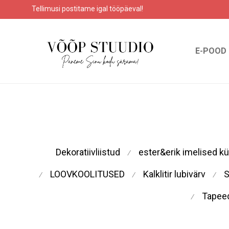
Tellimusi postitame igal tööpäeval!
E-POOD
Dekoratiivliistud
ester&erik imelised k
⁄
LOOVKOOLITUSED
Kalklitir lubivärv
S
⁄
⁄
⁄
Tapee
⁄