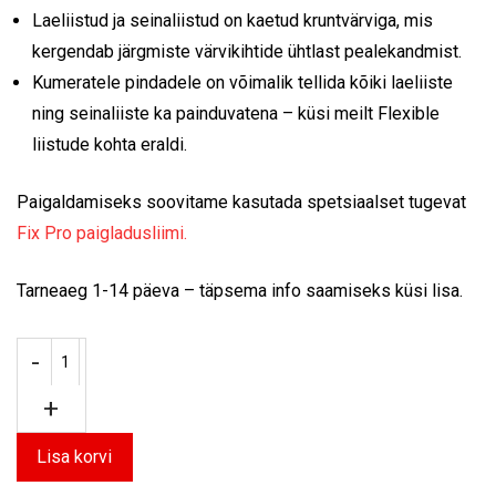
Laeliistud ja seinaliistud on kaetud kruntvärviga, mis
kergendab järgmiste värvikihtide ühtlast pealekandmist.
Kumeratele pindadele on võimalik tellida kõiki laeliiste
ning seinaliiste ka painduvatena – küsi meilt Flexible
liistude kohta eraldi.
Paigaldamiseks soovitame kasutada spetsiaalset tugevat
Fix Pro paigladusliimi.
Tarneaeg 1-14 päeva – täpsema info saamiseks küsi lisa.
Lisa korvi