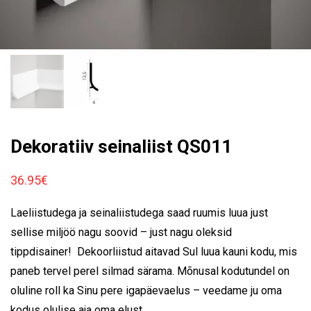
Dekoratiiv seinaliist QS011
36.95
€
Laeliistudega ja seinaliistudega saad ruumis luua just
sellise miljöö nagu soovid – just nagu oleksid
tippdisainer! Dekoorliistud aitavad Sul luua kauni kodu, mis
paneb tervel perel silmad särama. Mõnusal kodutundel on
oluline roll ka Sinu pere igapäevaelus – veedame ju oma
kodus olulise aja oma elust.