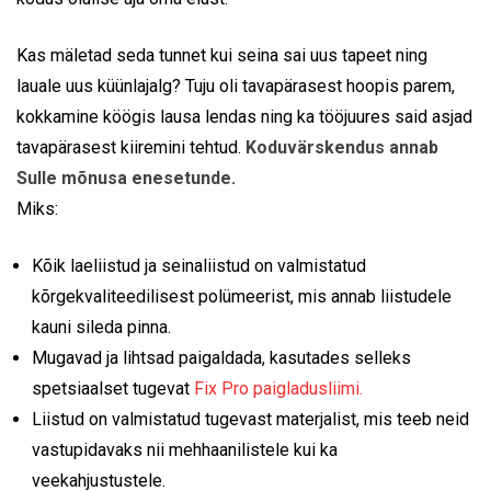
Kas mäletad seda tunnet kui seina sai uus tapeet ning
lauale uus küünlajalg? Tuju oli tavapärasest hoopis parem,
kokkamine köögis lausa lendas ning ka tööjuures said asjad
tavapärasest kiiremini tehtud.
Koduvärskendus annab
Sulle mõnusa enesetunde.
Miks:
Kõik laeliistud ja seinaliistud on valmistatud
kõrgekvaliteedilisest polümeerist, mis annab liistudele
kauni sileda pinna.
Mugavad ja lihtsad paigaldada, kasutades selleks
spetsiaalset tugevat
Fix Pro paigladusliimi.
Liistud on valmistatud tugevast materjalist, mis teeb neid
vastupidavaks nii mehhaanilistele kui ka
veekahjustustele.