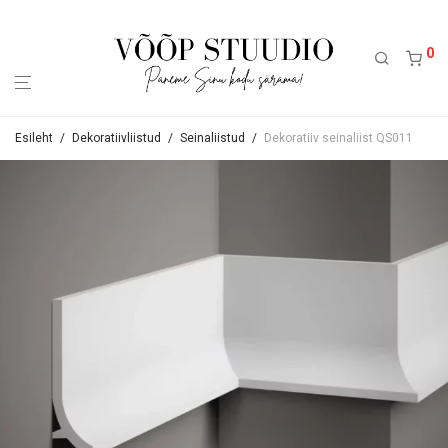
0
Esileht
/
Dekoratiivliistud
/
Seinaliistud
/
Dekoratiiv seinaliist QS011