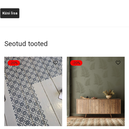
Seotud tooted
-
20
%
-
20
%