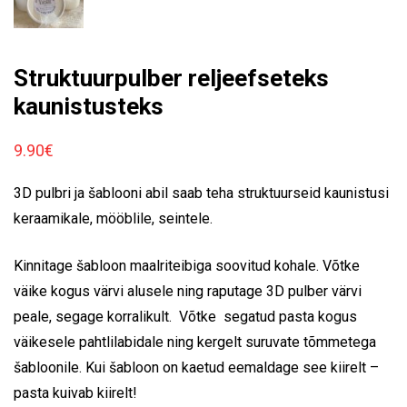
Struktuurpulber reljeefseteks
kaunistusteks
9.90
€
3D pulbri ja šablooni abil saab teha struktuurseid kaunistusi
keraamikale, mööblile, seintele.
Kinnitage šabloon maalriteibiga soovitud kohale. Võtke
väike kogus värvi alusele ning raputage 3D pulber värvi
peale, segage korralikult. Võtke segatud pasta kogus
väikesele pahtlilabidale ning kergelt suruvate tõmmetega
šabloonile. Kui šabloon on kaetud eemaldage see kiirelt –
pasta kuivab kiirelt!