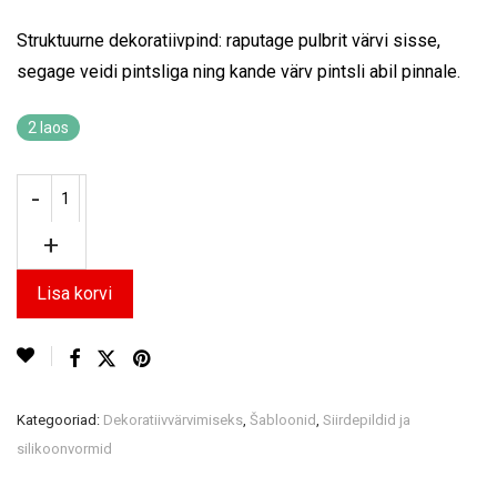
Struktuurne dekoratiivpind: raputage pulbrit värvi sisse,
segage veidi pintsliga ning kande värv pintsli abil pinnale.
2 laos
Lisa korvi
Kategooriad:
Dekoratiivvärvimiseks
,
Šabloonid
,
Siirdepildid ja
silikoonvormid