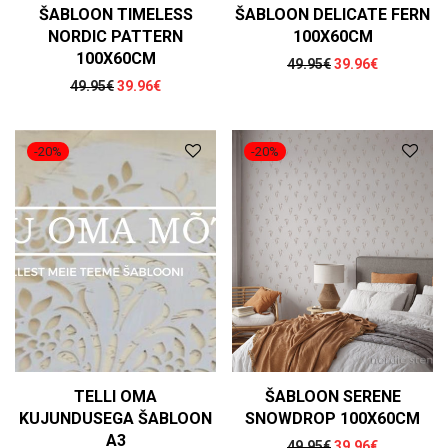
ŠABLOON TIMELESS
ŠABLOON DELICATE FERN
NORDIC PATTERN
100X60CM
100X60CM
Algne hind oli: 49
Praegune h
49.95
€
39.96
€
Algne hind oli: 49.95€.
Praegune hind on: 39.96€.
49.95
€
39.96
€
-
20
%
-
20
%
TELLI OMA
ŠABLOON SERENE
KUJUNDUSEGA ŠABLOON
SNOWDROP 100X60CM
A3
Algne hind oli: 49
Praegune h
49.95
€
39.96
€