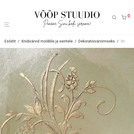
0
Esileht
/
Kriidivärvid mööblile ja seintele
/
Dekoratiivvärvimiseks
/
Struktuurpulber reljeefseteks kaunistusteks