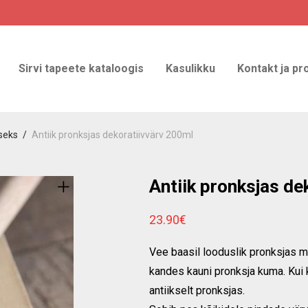
Sirvi tapeete kataloogis
Kasulikku
Kontakt ja pr
seks
/
Antiik pronksjas dekoratiivvärv 200ml
Antiik pronksjas de
23.90
€
Vee baasil looduslik pronksjas me
kandes kauni pronksja kuma. Kui k
antiikselt pronksjas.