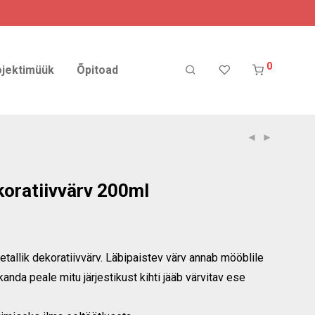
0
ojektimüük
Õpitoad
koratiivvärv 200ml
tallik dekoratiivvärv. Läbipaistev värv annab mööblile
anda peale mitu järjestikust kihti jääb värvitav ese