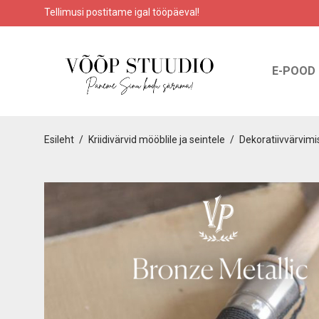
Tellimusi postitame igal tööpäeval!
E-POOD
Esileht
/
Kriidivärvid mööblile ja seintele
/
Dekoratiivvärvimi