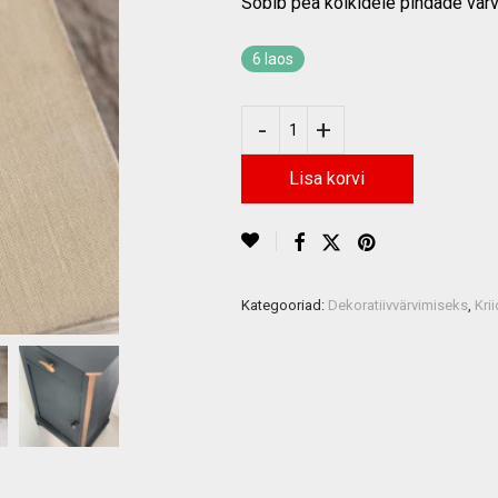
Sobib pea kõikidele pindade värv
6 laos
Lisa korvi
Kategooriad:
Dekoratiivvärvimiseks
,
Kri