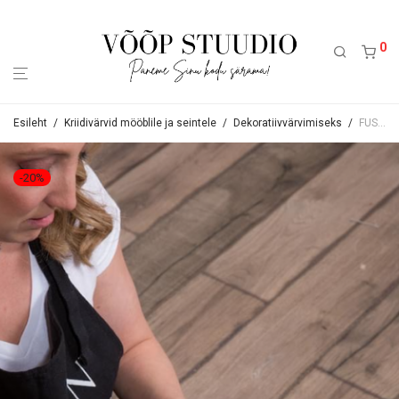
0
Esileht
/
Kriidivärvid mööblile ja seintele
/
Dekoratiivvärvimiseks
/
FUSION Smooth embossing paste – pärlmutter 60ml
-
20
%