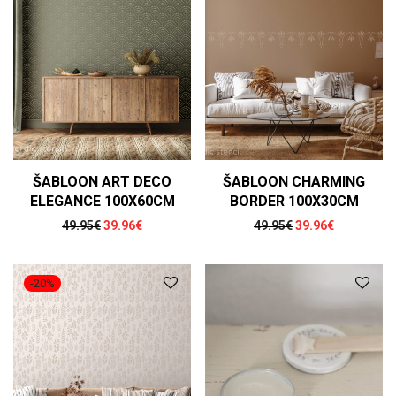
ŠABLOON ART DECO
ŠABLOON CHARMING
ELEGANCE 100X60CM
BORDER 100X30CM
Algne hind oli: 49.95€.
Praegune hind on: 39.96€.
Algne hind oli: 49
Praegune h
49.95
€
39.96
€
49.95
€
39.96
€
-
20
%