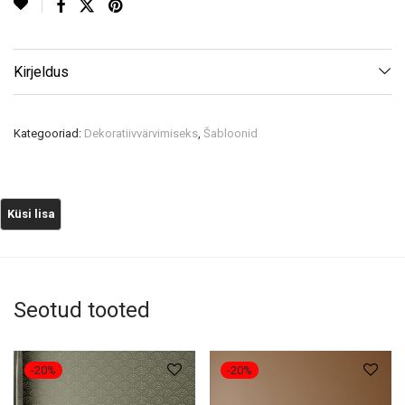
Kirjeldus
Kategooriad:
Dekoratiivvärvimiseks
,
Šabloonid
Seotud tooted
-
20
%
-
20
%