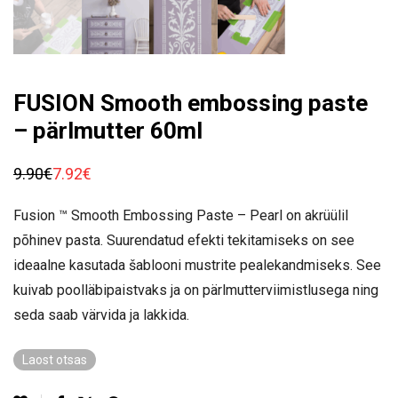
FUSION Smooth embossing paste
– pärlmutter 60ml
9.90
€
7.92
€
Algne
Praegune
hind
hind
oli:
on:
Fusion ™ Smooth Embossing Paste – Pearl on akrüülil
9.90€.
7.92€.
põhinev pasta. Suurendatud efekti tekitamiseks on see
ideaalne kasutada šablooni mustrite pealekandmiseks. See
kuivab poolläbipaistvaks ja on pärlmutterviimistlusega ning
seda saab värvida ja lakkida.
Laost otsas