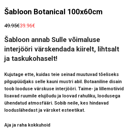
Šabloon Botanical 100x60cm
49.95
€
39.96
€
Algne
Praegune
hind
hind
oli:
on:
Šabloon annab Sulle võimaluse
49.95€.
39.96€.
interjööri värskendada kiirelt, lihtsalt
ja taskukohaselt!
Kujutage ette, kuidas teie seinad muutuvad tõeliseks
pilgupüüdjaks selle kauni mustri abil. Botaaniline disain
toob looduse värskuse interjööri. Taime- ja lillemotiivid
lisavad ruumile elujõudu ja loovad rahuliku, loodusega
ühendatud atmosfääri. Sobib neile, kes hindavad
looduslähedast ja värsket esteetikat.
Aja ja raha kokkuhoid