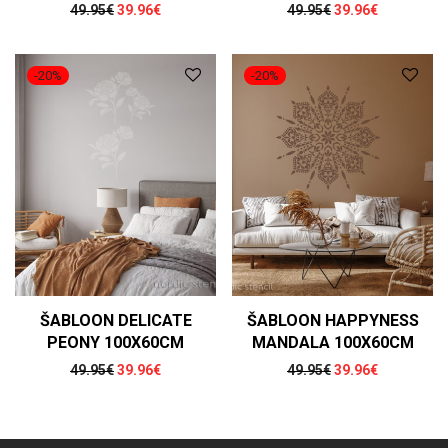
Algne hind oli: 49.95€.
Praegune hind on: 39.96€.
Algne hind oli: 49
Praegune h
49.95
€
39.96
€
49.95
€
39.96
€
-
20
%
-
20
%
ŠABLOON DELICATE
ŠABLOON HAPPYNESS
PEONY 100X60CM
MANDALA 100X60CM
Algne hind oli: 49.95€.
Praegune hind on: 39.96€.
Algne hind oli: 49
Praegune h
49.95
€
39.96
€
49.95
€
39.96
€