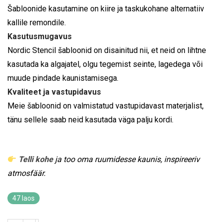
Šabloonide kasutamine on kiire ja taskukohane alternatiiv
kallile remondile.
Kasutusmugavus
Nordic Stencil šabloonid on disainitud nii, et neid on lihtne
kasutada ka algajatel, olgu tegemist seinte, lagedega või
muude pindade kaunistamisega.
Kvaliteet ja vastupidavus
Meie šabloonid on valmistatud vastupidavast materjalist,
tänu sellele saab neid kasutada väga palju kordi.
Telli kohe
ja too oma ruumidesse kaunis, inspireeriv
atmosfäär.
47 laos