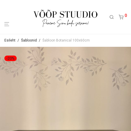
0
Esileht
/
Šabloonid
/
Šabloon Botanical 100x60cm
-
20
%