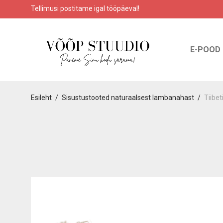
Tellimusi postitame igal tööpäeval!
E-POOD
Esileht
/
Sisustustooted naturaalsest lambanahast
/
Tiibe