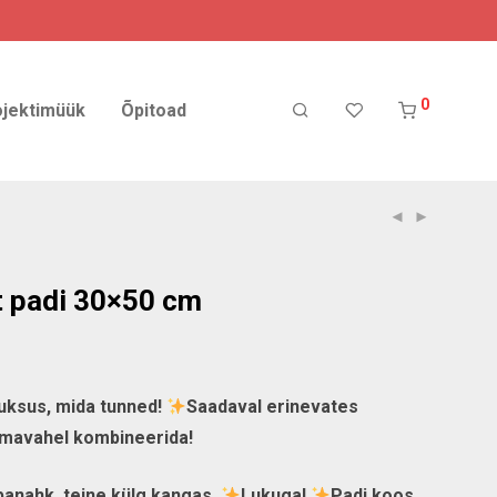
0
ojektimüük
Õpitoad
t padi 30×50 cm
luksus, mida tunned!
Saadaval erinevates
 omavahel kombineerida!
banahk, teine külg kangas.
Lukuga!
Padi koos