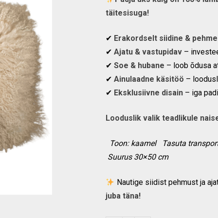
täitesisuga!
✔
Erakordselt siidine & pehme
✔
Ajatu & vastupidav
– investee
✔
Soe & hubane
– loob õdusa at
✔
Ainulaadne käsitöö
– loodusli
✔
Eksklusiivne disain
– iga padi
Looduslik valik teadlikule naise
Toon: kaamel Tasuta transp
Suurus 30×50 cm
Nautige siidist pehmust ja aj
juba täna!