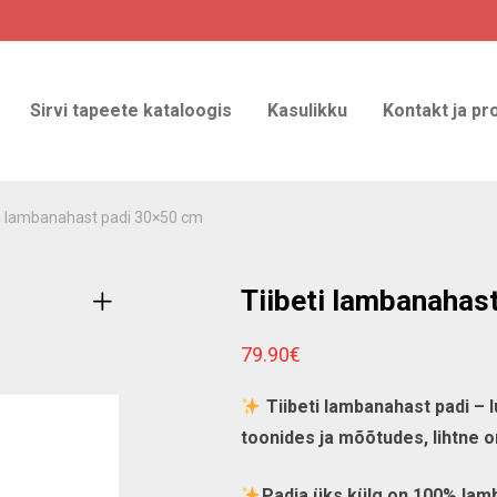
Sirvi tapeete kataloogis
Kasulikku
Kontakt ja pr
ti lambanahast padi 30×50 cm
Tiibeti lambanahas
79.90
€
Tiibeti lambanahast padi – 
toonides ja mõõtudes, lihtne
Padja üks külg on 100% lam