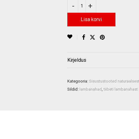
Lisa korvi
Kirjeldus
Kategooria:
Sisustustooted naturaalse
Sildid:
lambanahad
,
tiibeti lambanahast