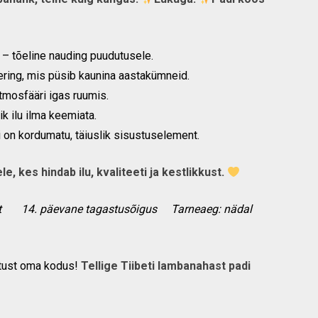
– tõeline nauding puudutusele.
ring, mis püsib kaunina aastakümneid.
mosfääri igas ruumis.
k ilu ilma keemiata.
 on kordumatu, täiuslik sisustuselement.
le, kes hindab ilu, kvaliteeti ja kestlikkust.
ort 14. päevane tagastusõigus Tarneaeg: nädal
atust oma kodus!
Tellige Tiibeti lambanahast padi