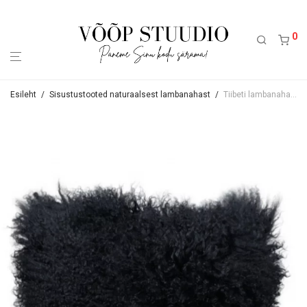
0
Esileht
/
Sisustustooted naturaalsest lambanahast
/
Tiibeti lambanahast padi 45×45 cm