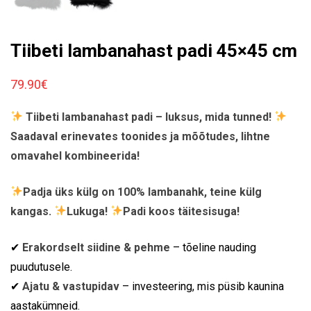
Tiibeti lambanahast padi 45×45 cm
79.90
€
Tiibeti lambanahast padi – luksus, mida tunned!
Saadaval erinevates toonides ja mõõtudes, lihtne
omavahel kombineerida!
Padja üks külg on 100% lambanahk, teine külg
kangas.
Lukuga!
Padi koos täitesisuga!
✔
Erakordselt siidine & pehme
– tõeline nauding
puudutusele.
✔
Ajatu & vastupidav
– investeering, mis püsib kaunina
aastakümneid.