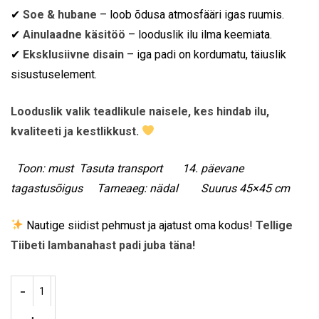
✔
Soe & hubane
– loob õdusa atmosfääri igas ruumis.
✔
Ainulaadne käsitöö
– looduslik ilu ilma keemiata.
✔
Eksklusiivne disain
– iga padi on kordumatu, täiuslik
sisustuselement.
Looduslik valik teadlikule naisele, kes hindab ilu,
kvaliteeti ja kestlikkust.
Toon: must Tasuta transport 14. päevane
tagastusõigus Tarneaeg: nädal Suurus 45×45 cm
Nautige siidist pehmust ja ajatust oma kodus!
Tellige
Tiibeti lambanahast padi juba täna!