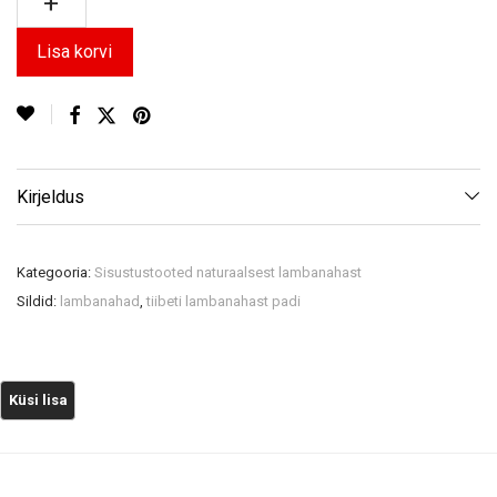
Lisa korvi
Kirjeldus
Kategooria:
Sisustustooted naturaalsest lambanahast
Sildid:
lambanahad
,
tiibeti lambanahast padi