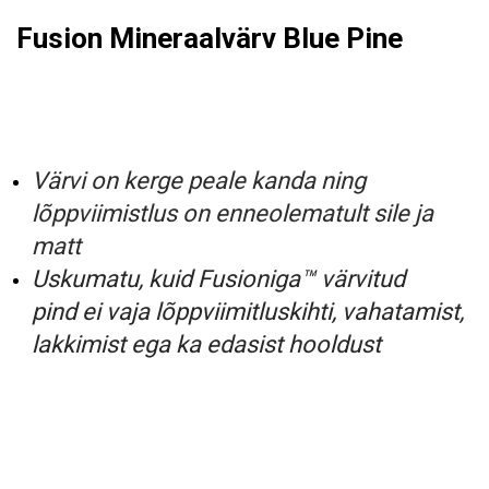
Fusion Mineraalvärv Blue Pine
Värvi on kerge peale kanda ning
lõppviimistlus on enneolematult sile ja
matt
Uskumatu, kuid Fusioniga™ värvitud
pind ei vaja lõppviimitluskihti, vahatamist,
lakkimist ega ka edasist hooldust