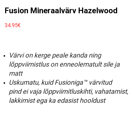
Fusion Mineraalvärv Hazelwood
34.95
€
Värvi on kerge peale kanda ning
lõppviimistlus on enneolematult sile ja
matt
Uskumatu, kuid Fusioniga™ värvitud
pind ei vaja lõppviimitluskihti, vahatamist,
lakkimist ega ka edasist hooldust