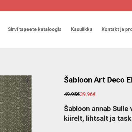
Sirvi tapeete kataloogis
Kasulikku
Kontakt ja pr
Šabloon Art Deco 
49.95
€
39.96
€
Algne
Praegune
hind
hind
oli:
on:
Šabloon annab Sulle 
49.95€.
39.96€.
kiirelt, lihtsalt ja ta