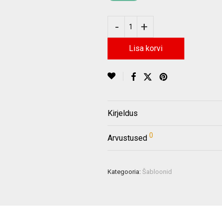
Lisa korvi
Kirjeldus
0
Arvustused
Kategooria:
Šabloonid