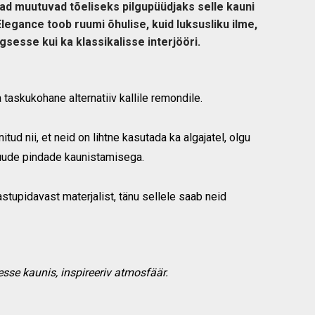
nad muutuvad tõeliseks pilgupüüdjaks selle kauni
Elegance toob ruumi õhulise, kuid luksusliku ilme,
gsesse kui ka klassikalisse interjööri.
 taskukohane alternatiiv kallile remondile.
itud nii, et neid on lihtne kasutada ka algajatel, olgu
uude pindade kaunistamisega.
stupidavast materjalist, tänu sellele saab neid
se kaunis, inspireeriv atmosfäär.