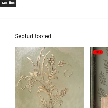
Seotud tooted
-
20
%