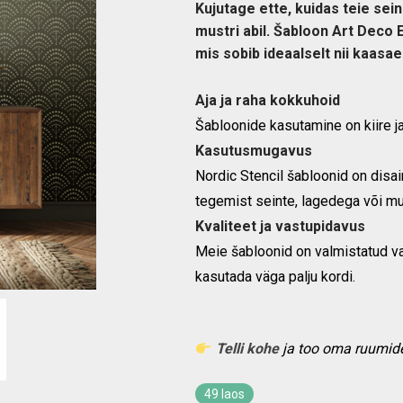
Kujutage ette, kuidas teie sei
mustri abil. Šabloon Art Deco 
mis sobib ideaalselt nii kaasae
Aja ja raha kokkuhoid
Šabloonide kasutamine on kiire ja
Kasutusmugavus
Nordic Stencil šabloonid on disain
tegemist seinte, lagedega või m
Kvaliteet ja vastupidavus
Meie šabloonid on valmistatud va
kasutada väga palju kordi.
Telli kohe
ja too oma ruumides
49 laos