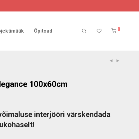
0
ojektimüük
Õpitoad
Elegance 100x60cm
võimaluse interjööri värskendada
skukohaselt!