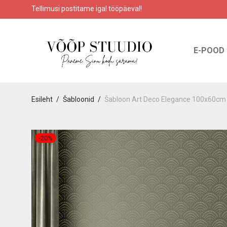
Tellimusi postitame igal tööpäeval!
E-POOD
Esileht
/
Šabloonid
/
Šabloon Art Deco Elegance 100x60cm
-
20
%