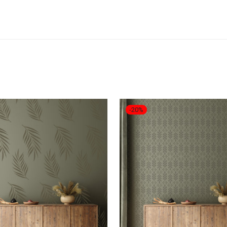
-
20
%