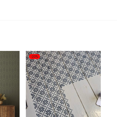
-
20
%