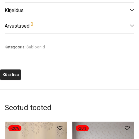
Kirjeldus
0
Arvustused
Kategooria:
Šabloonid
Seotud tooted
-
20
%
-
20
%