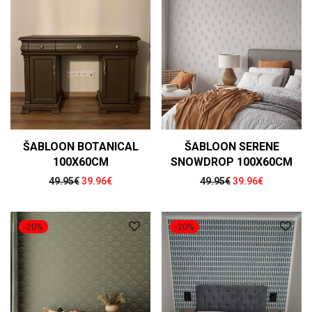
ŠABLOON BOTANICAL
ŠABLOON SERENE
100X60CM
SNOWDROP 100X60CM
Algne hind oli: 49.95€.
Praegune hind on: 39.96€.
Algne hind oli: 49
Praegune h
49.95
€
39.96
€
49.95
€
39.96
€
-
20
%
-
20
%