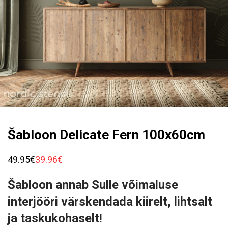
Šabloon Delicate Fern 100x60cm
49.95
€
39.96
€
Algne
Praegune
hind
hind
oli:
on:
Šabloon annab Sulle võimaluse
49.95€.
39.96€.
interjööri värskendada kiirelt, lihtsalt
ja taskukohaselt!