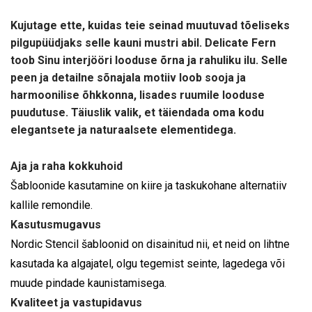
Kujutage ette, kuidas teie seinad muutuvad tõeliseks
pilgupüüdjaks selle kauni mustri abil. Delicate Fern
toob Sinu interjööri looduse õrna ja rahuliku ilu. Selle
peen ja detailne sõnajala motiiv loob sooja ja
harmoonilise õhkkonna, lisades ruumile looduse
puudutuse. Täiuslik valik, et täiendada oma kodu
elegantsete ja naturaalsete elementidega.
Aja ja raha kokkuhoid
Šabloonide kasutamine on kiire ja taskukohane alternatiiv
kallile remondile.
Kasutusmugavus
Nordic Stencil šabloonid on disainitud nii, et neid on lihtne
kasutada ka algajatel, olgu tegemist seinte, lagedega või
muude pindade kaunistamisega.
Kvaliteet ja vastupidavus