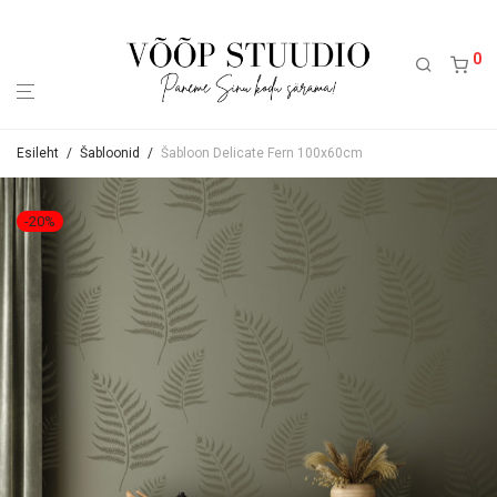
0
Esileht
/
Šabloonid
/
Šabloon Delicate Fern 100x60cm
-
20
%